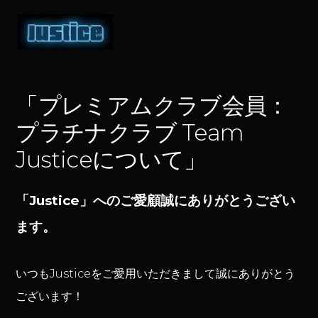
Skip
Skip
Skip
to
to
to
MENU
primary
main
footer
navigation
content
「プレミアムクラブ会員：
プラチナクラブ Team
Justiceについて」
「Justice」へのご愛顧誠にありがとうござい
ます。
いつもJusticeをご愛用いただきまして誠にありがとう
ございます！