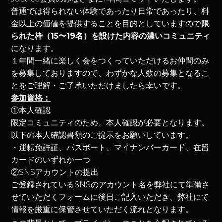
普通では得られない体験であったり日常であったり、料
金以上の価値を提供することを目的としていますので
限
られた枠（15〜19名）を設けた内容の濃いコミュニティ
になります。
１年間一緒に楽しく会をつくっていただけるお仲間のみ
を募集しておりますので、わずかな人数の募集となるこ
とをご理解・ご了承いただけましたら幸いです。
参加資格：
①本人確認
限定コミュニティのため、本人確認が必要となります。
以下の本人確認書類のご提示をお願いしています。
・運転免許証、パスポート、マイナンバーカード、在留
カードのいずれか一つ
②SNSアカウントの提出
ご登録されているSNSのアカウント名を弊社にて準備さ
せていただくフォームに後日ご記入いただき、弊社にて
情報を厳重に保管させていただく流れとなります。