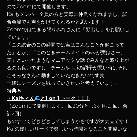
のでZoomにて開催します。
Kaiもメンバー全員の方と実際に仲良くなれますし、試
合会場でも声をかけてくれるかと思います！
Zoomではできる限りみなさんに「顔出し」をお願いし
ています。
「この試合のこの瞬間では実はこんなことが起こって
た」とか、「このときチームメイトの○○が実はさー、
笑」といったようなマニアックな話でみんなと盛り上が
るのも良いですし、チームやKaiの調子が悪い時はそれ
こそみなさんに励ましていただきたいです笑
一緒にシーズンを戦っていきたいと考えています。
特典 5
・Kaiちゃん
と1 on 1 トーク！！！
（Zoomにて開催します。1回30分とし6ヶ月に1回、合
計2回）
ものすごくどきどきしてしまうかもですが大丈夫です！
Kaiの優しいリードで楽しいお時間となること間違いな
し！