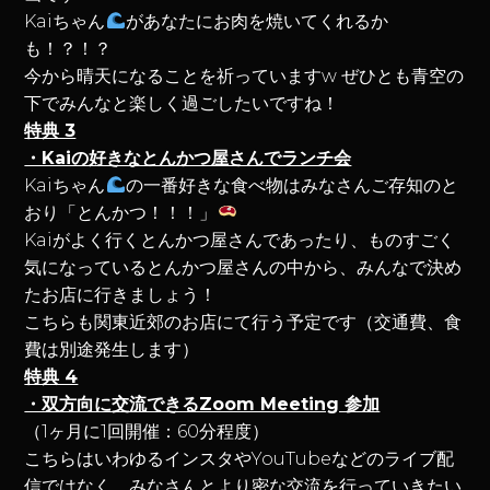
Kaiちゃん
があなたにお肉を焼いてくれるか
も！？！？
今から晴天になることを祈っていますw ぜひとも青空の
下でみんなと楽しく過ごしたいですね！
特典 3
・Kaiの好きなとんかつ屋さんでランチ会
Kaiちゃん
の一番好きな食べ物はみなさんご存知のと
おり「とんかつ！！！」
Kaiがよく行くとんかつ屋さんであったり、ものすごく
気になっているとんかつ屋さんの中から、みんなで決め
たお店に行きましょう！
こちらも関東近郊のお店にて行う予定です（交通費、食
費は別途発生します）
特典 4
・双方向に交流できるZoom Meeting 参加
（1ヶ月に1回開催：60分程度）
こちらはいわゆるインスタやYouTubeなどのライブ配
信ではなく、みなさんとより密な交流を行っていきたい